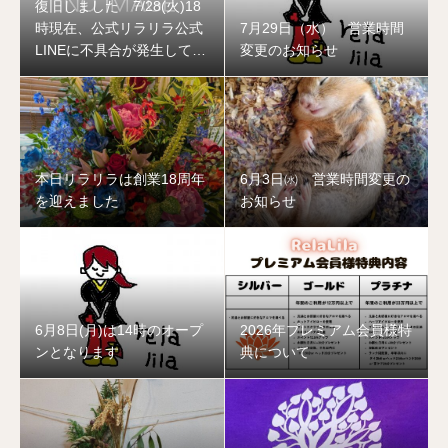
復旧しました 7/28(火)18
時現在、公式リラリラ公式
7月29日（水） 営業時間
LINEに不具合が発生してお
変更のお知らせ
ります
本日リラリラは創業18周年
6月3日㈬ 営業時間変更の
を迎えました
お知らせ
6月8日(月)は14時のオープ
2026年プレミアム会員様特
ンとなります
典について