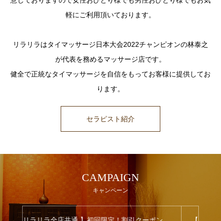
意しておりますので女性おひとり様でも男性おひとり様でもお気
軽にご利用頂いております。
リラリラはタイマッサージ日本大会2022チャンピオンの林泰之
が代表を務めるマッサージ店です。
健全で正統なタイマッサージを自信をもってお客様に提供してお
ります。
セラピスト紹介
CAMPAIGN
キャンペーン
ン
【次回予約割・回数券】30分3,230円～
【