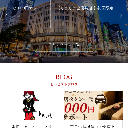
フ！
【リラリラ全店共通 】初回限定！割引クーポン
期間
キャンペーン一覧
BLOG
セラピストブログ
復旧しました 公式
平日17時以降はご来店タ