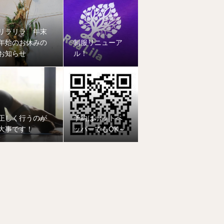
リラリラ 年末
年始のお休みの
制服リニューア
お知らせ
ル！
正しく行うのが
予約はホットペ
大事です！
ッパーでもOK～