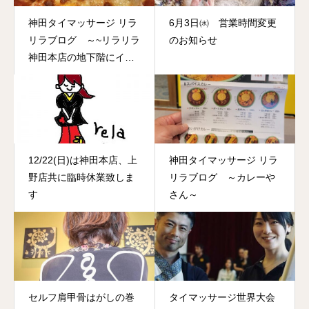
神田タイマッサージ リラ
6月3日㈬ 営業時間変更
リラブログ ～~リラリラ
のお知らせ
神田本店の地下階にイタ
リアンレストランがオー
プンしました。～
12/22(日)は神田本店、上
神田タイマッサージ リラ
野店共に臨時休業致しま
リラブログ ～カレーや
す
さん～
セルフ肩甲骨はがしの巻
タイマッサージ世界大会