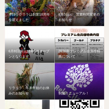
本日リラリラは創業18周年
6月3日㈬ 営業時間変更の
を迎えました
お知らせ
6月8日(月)は14時のオープ
2026年プレミアム会員様特
ンとなります
典について
リラリラ 年末年始のお休
みのお知らせ
制服リニューアル！