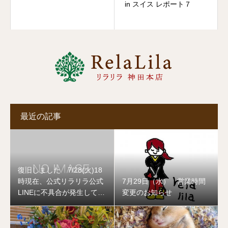
in スイス レポート７
最近の記事
復旧しました 7/28(火)18
時現在、公式リラリラ公式
7月29日（水） 営業時間
LINEに不具合が発生してお
変更のお知らせ
ります