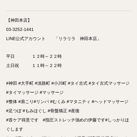
【神田本店】
03-3252-1441
LINE公式アカウント
「リラリラ 神田本店」
平日 １２時～２２時
土日祝 １１時～２２時
#神田 #大手町 #淡路町 #小川町 #タイ古式 #タイ古式マッサージ
#タイマッサージ #マッサージ
#整体 #肩こり#リンパ #むくみ #マタニティ #ヘッドマッサージ
#足つぼ #もみほぐし #骨盤矯正 #産後
#首ケア得意です #指圧ストレッチ強めの伊藤です#しっかりほ
ぐします