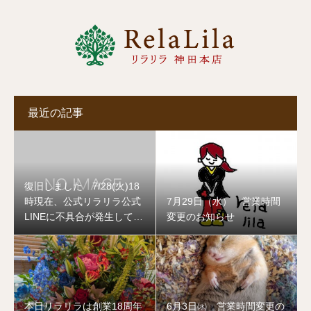
最近の記事
復旧しました 7/28(火)18
時現在、公式リラリラ公式
7月29日（水） 営業時間
LINEに不具合が発生してお
変更のお知らせ
ります
本日リラリラは創業18周年
6月3日㈬ 営業時間変更の