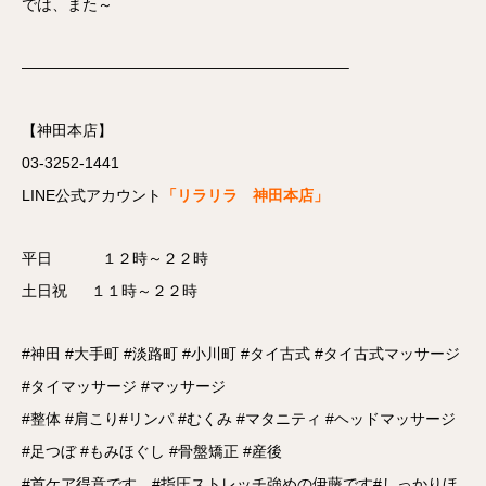
では、また～
—————————————————————–
【神田本店】
03-3252-1441
LINE公式アカウント
「リラリラ 神田本店」
平日 １２時～２２時
土日祝 １１時～２２時
#神田 #大手町 #淡路町 #小川町 #タイ古式 #タイ古式マッサージ
#タイマッサージ #マッサージ
#整体 #肩こり#リンパ #むくみ #マタニティ #ヘッドマッサージ
#足つぼ #もみほぐし #骨盤矯正 #産後
#首ケア得意です #指圧ストレッチ強めの伊藤です#しっかりほ