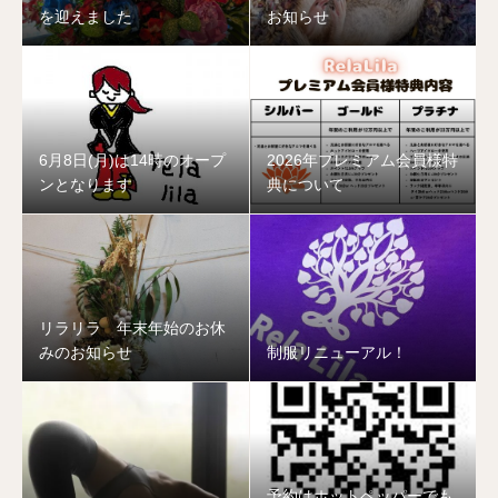
を迎えました
お知らせ
6月8日(月)は14時のオープ
2026年プレミアム会員様特
ンとなります
典について
リラリラ 年末年始のお休
みのお知らせ
制服リニューアル！
予約はホットペッパーでも