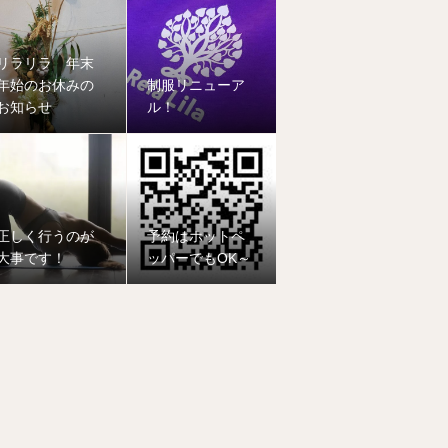
リラリラ 年末
年始のお休みの
制服リニューア
お知らせ
ル！
正しく行うのが
予約はホットペ
大事です！
ッパーでもOK～