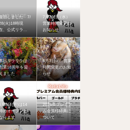
復旧しました 7/
7月29日（水）
28(火)18時現
営業時間変更の
在、公式リラリ
お知らせ
ラ公式LINEに不
具合が発生して
おります
本日リラリラは
6月3日㈬ 営業
創業18周年を迎
時間変更のお知
えました
らせ
6月8日(月)は14
2026年プレミア
時のオープンと
ム会員様特典に
なります
ついて