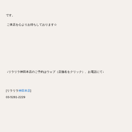
です。
ご来店を心よりお待ちしております☆
↓リラリラ神田本店のご予約はウェブ（店舗名をクリック）、お電話にて↓
[リラリラ
神田本店
]
03-5281-2229