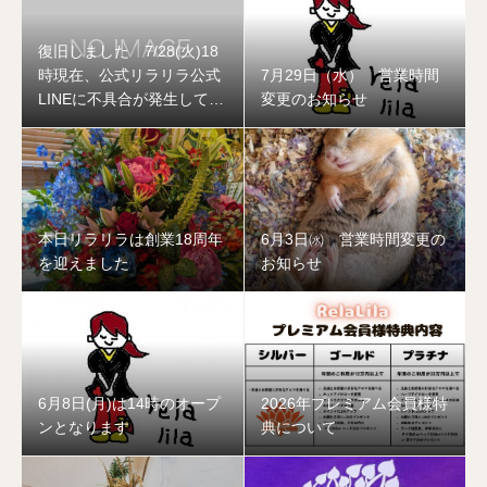
復旧しました 7/28(火)18
時現在、公式リラリラ公式
7月29日（水） 営業時間
LINEに不具合が発生してお
変更のお知らせ
ります
本日リラリラは創業18周年
6月3日㈬ 営業時間変更の
を迎えました
お知らせ
6月8日(月)は14時のオープ
2026年プレミアム会員様特
ンとなります
典について