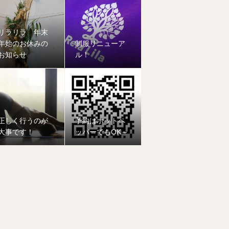
リラリラ 年末
年始のお休みの
制服リニューア
お知らせ
ル！
正しく行うのが
予約はホットペ
大事です！
ッパーでもOK～