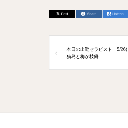
Post
Share
Hatena
本日の出勤セラピスト 5/26(
猫島と梅が枝餅