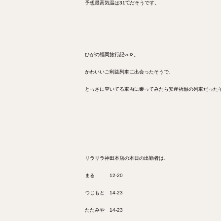
予想最高気温は31℃だそうです。
ひがの福岡旅行記vol2。
かわいいご利益列車に出会ったそうで、
とっさに空いてる車両に乗ってみたら安産祈願の列車だった
リラリラ神田本店の本日の出勤者は、
まる 12-20
つじもと 14-23
たたみや 14-23