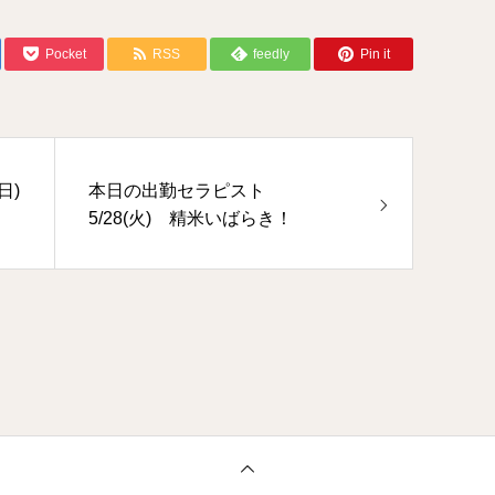
Pocket
RSS
feedly
Pin it
日)
本日の出勤セラピスト
5/28(火) 精米いばらき！