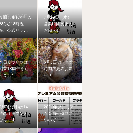
復旧しました 7/
7月29日（水）
28(火)18時現
営業時間変更の
在、公式リラリ
お知らせ
ラ公式LINEに不
具合が発生して
おります
本日リラリラは
6月3日㈬ 営業
創業18周年を迎
時間変更のお知
えました
らせ
6月8日(月)は14
2026年プレミア
時のオープンと
ム会員様特典に
なります
ついて