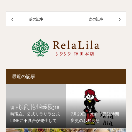
前の記事
次の記事
最近の記事
復旧しました 7/28(火)18
時現在、公式リラリラ公式
7月29日（水） 営業時間
LINEに不具合が発生してお
変更のお知らせ
ります