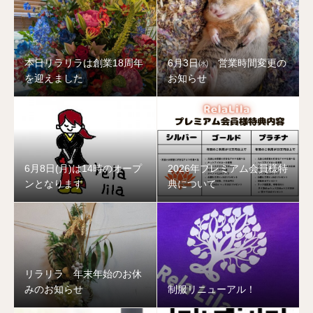
本日リラリラは創業18周年
6月3日㈬ 営業時間変更の
を迎えました
お知らせ
6月8日(月)は14時のオープ
2026年プレミアム会員様特
ンとなります
典について
リラリラ 年末年始のお休
みのお知らせ
制服リニューアル！