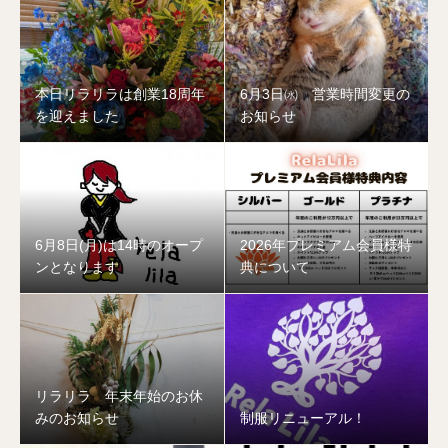
本日リラリラは創業18周年
6月3日㈬ 営業時間変更の
を迎えました
お知らせ
6月8日(月)は14時のオープ
2026年プレミアム会員様特
ンとなります
典について
リラリラ 年末年始のお休
みのお知らせ
制服リニューアル！