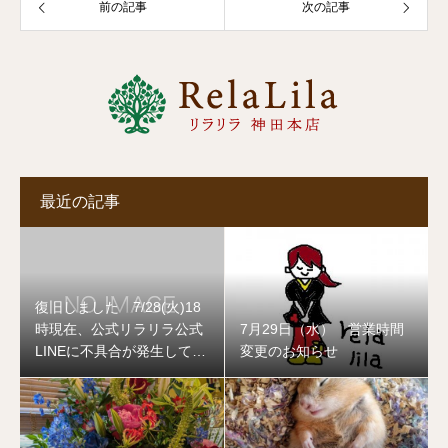
前の記事
次の記事
最近の記事
復旧しました 7/28(火)18
時現在、公式リラリラ公式
7月29日（水） 営業時間
LINEに不具合が発生してお
変更のお知らせ
ります