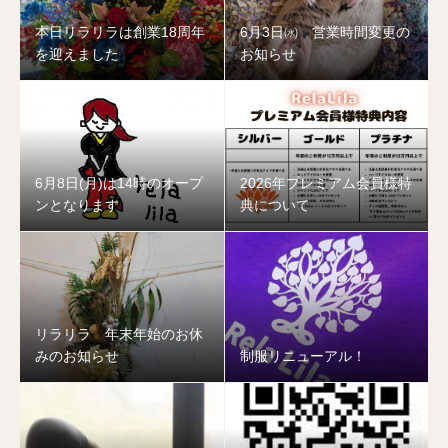
本日リラリラは創業18周年
6月3日㈬ 営業時間変更の
を迎えました
お知らせ
6月8日(月)は14時のオープ
2026年プレミアム会員様特
ンとなります
典について
リラリラ 年末年始のお休
みのお知らせ
制服リニューアル！