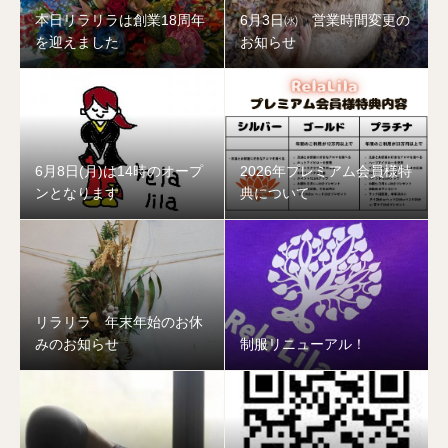
本日リラリラは創業18周年
6月3日㈬ 営業時間変更の
を迎えました
お知らせ
6月8日(月)は14時のオープ
2026年プレミアム会員様特
ンとなります
典について
リラリラ 年末年始のお休
みのお知らせ
制服リニューアル！