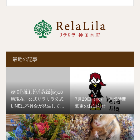
最近の記事
復旧しました 7/28(火)18
時現在、公式リラリラ公式
7月29日（水） 営業時間
LINEに不具合が発生してお
変更のお知らせ
ります