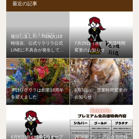
最近の記事
復旧しました 7/28(火)18
時現在、公式リラリラ公式
7月29日（水） 営業時間
LINEに不具合が発生してお
変更のお知らせ
ります
本日リラリラは創業18周年
6月3日㈬ 営業時間変更の
を迎えました
お知らせ
6月8日(月)は14時のオープ
2026年プレミアム会員様特