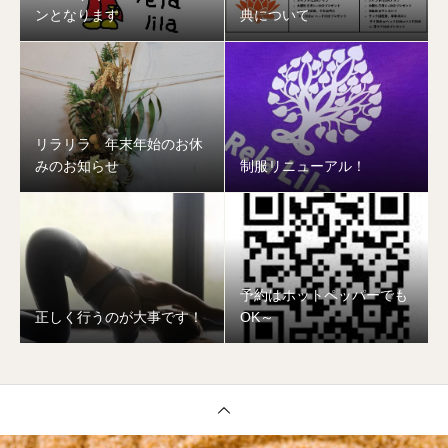
ンとなります
典について
リラリラ 年末年始のお休
みのお知らせ
制服リニューアル！
予約はホットペッパーでも
正しく行うのが大事です！
OK～