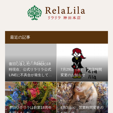
最近の記事
復旧しました 7/28(火)18
時現在、公式リラリラ公式
7月29日（水） 営業時間
LINEに不具合が発生してお
変更のお知らせ
ります
本日リラリラは創業18周年
6月3日㈬ 営業時間変更の