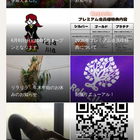
を迎えました
お知らせ
6月8日(月)は14時のオープ
2026年プレミアム会員様特
ンとなります
典について
リラリラ 年末年始のお休
みのお知らせ
制服リニューアル！
予約はホットペッパーでも