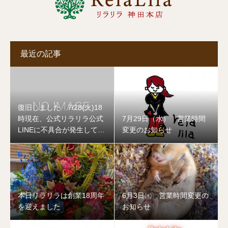
最近の記事
復旧しました 7/28(火)18
時現在、公式リラリラ公式
7月29日（水） 営業時間
LINEに不具合が発生してお
変更のお知らせ
ります
本日リラリラは創業18周年
6月3日㈬ 営業時間変更の
を迎えました
お知らせ