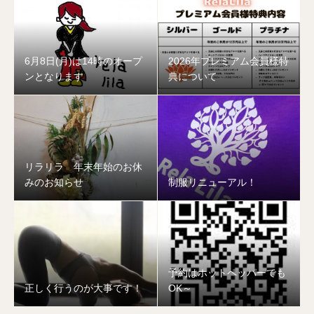
6月8日(月)は14時のオープ
2026年プレミアム会員様特
ンとなります
典について
リラリラ 年末年始のお休
みのお知らせ
制服リニューアル！
予約はホットペッパーでも
正しく行うのが大事です！
OK～