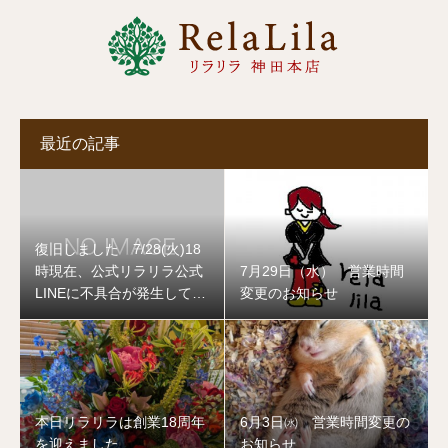
最近の記事
復旧しました 7/28(火)18
時現在、公式リラリラ公式
7月29日（水） 営業時間
LINEに不具合が発生してお
変更のお知らせ
ります
本日リラリラは創業18周年
6月3日㈬ 営業時間変更の
を迎えました
お知らせ