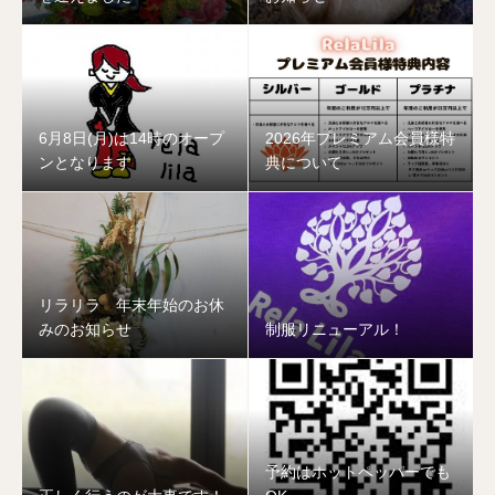
6月8日(月)は14時のオープ
2026年プレミアム会員様特
ンとなります
典について
リラリラ 年末年始のお休
みのお知らせ
制服リニューアル！
予約はホットペッパーでも