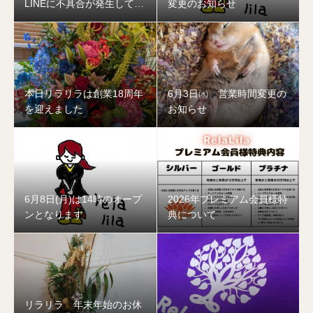
LINEに不具合が発生してお
変更のお知らせ
ります
本日リラリラは創業18周年
6月3日㈬ 営業時間変更の
を迎えました
お知らせ
6月8日(月)は14時のオープ
2026年プレミアム会員様特
ンとなります
典について
リラリラ 年末年始のお休