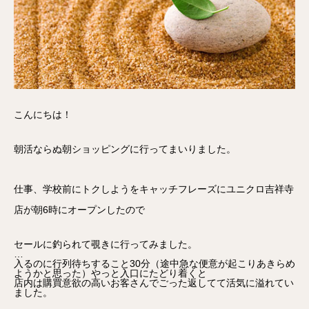
こんにちは！
朝活ならぬ朝ショッピングに行ってまいりました。
仕事、学校前にトクしようをキャッチフレーズにユニクロ吉祥寺
店が朝6時にオープンしたので
セールに釣られて覗きに行ってみました。
…
入るのに行列待ちすること30分（途中急な便意が起こりあきらめ
ようかと思った）やっと入口にたどり着くと
店内は購買意欲の高いお客さんでごった返してて活気に溢れてい
ました。