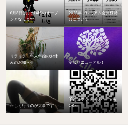
6月8日(月)は14時のオープ
2026年プレミアム会員様特
ンとなります
典について
リラリラ 年末年始のお休
みのお知らせ
制服リニューアル！
予約はホットペッパーでも
正しく行うのが大事です！
OK～