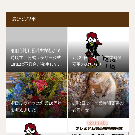
最近の記事
復旧しました 7/28(火)18
時現在、公式リラリラ公式
7月29日（水） 営業時間
LINEに不具合が発生してお
変更のお知らせ
ります
本日リラリラは創業18周年
6月3日㈬ 営業時間変更の
を迎えました
お知らせ