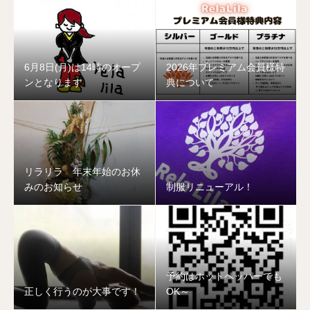
6月8日(月)は14時のオープ
2026年プレミアム会員様特
ンとなります
典について
リラリラ 年末年始のお休
みのお知らせ
制服リニューアル！
予約はホットペッパーでも
正しく行うのが大事です！
OK～