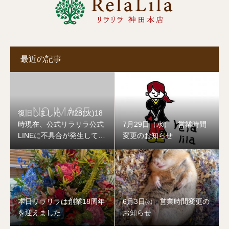
最近の記事
復旧しました 7/28(火)18
時現在、公式リラリラ公式
7月29日（水） 営業時間
LINEに不具合が発生してお
変更のお知らせ
ります
本日リラリラは創業18周年
6月3日㈬ 営業時間変更の
を迎えました
お知らせ