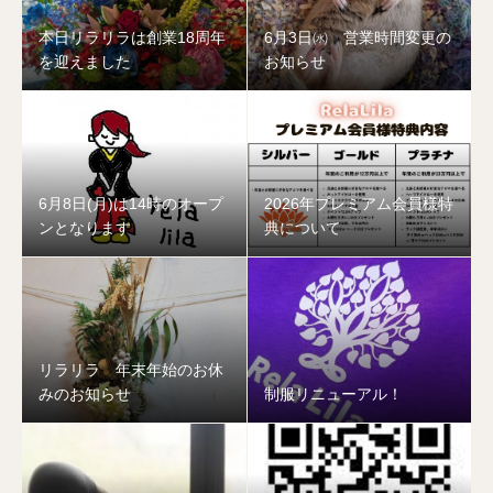
本日リラリラは創業18周年
6月3日㈬ 営業時間変更の
を迎えました
お知らせ
6月8日(月)は14時のオープ
2026年プレミアム会員様特
ンとなります
典について
リラリラ 年末年始のお休
みのお知らせ
制服リニューアル！