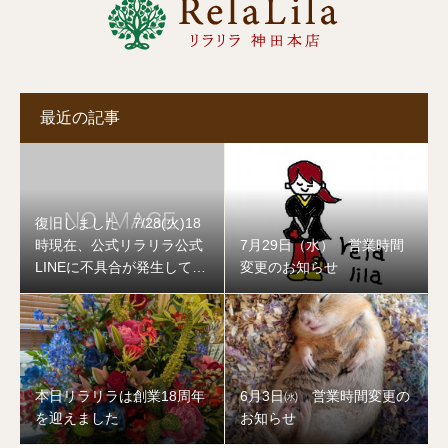
最近の記事
復旧しました 7/28(火)18
時現在、公式リラリラ公式
7月29日（水） 営業時間
LINEに不具合が発生してお
変更のお知らせ
ります
本日リラリラは創業18周年
6月3日㈬ 営業時間変更の
を迎えました
お知らせ