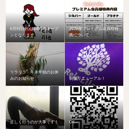
6月8日(月)は14時のオープ
2026年プレミアム会員様特
ンとなります
典について
リラリラ 年末年始のお休
みのお知らせ
制服リニューアル！
予約はホットペッパーでも
正しく行うのが大事です！
OK～