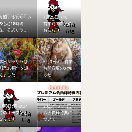
復旧しました 7/
7月29日（水）
28(火)18時現
営業時間変更の
在、公式リラリ
お知らせ
ラ公式LINEに不
具合が発生して
おります
本日リラリラは
6月3日㈬ 営業
創業18周年を迎
時間変更のお知
えました
らせ
6月8日(月)は14
2026年プレミア
時のオープンと
ム会員様特典に
なります
ついて