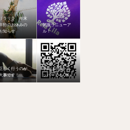
リラリラ 年末
年始のお休みの
制服リニューア
お知らせ
ル！
正しく行うのが
予約はホットペ
大事です！
ッパーでもOK～