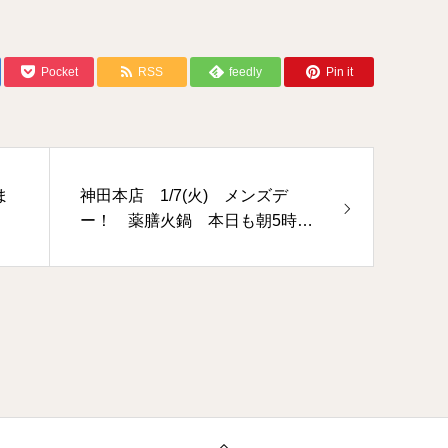
Pocket
RSS
feedly
Pin it
ま
神田本店 1/7(火) メンズデ
ー！ 薬膳火鍋 本日も朝5時ま
で深夜営業しています☆