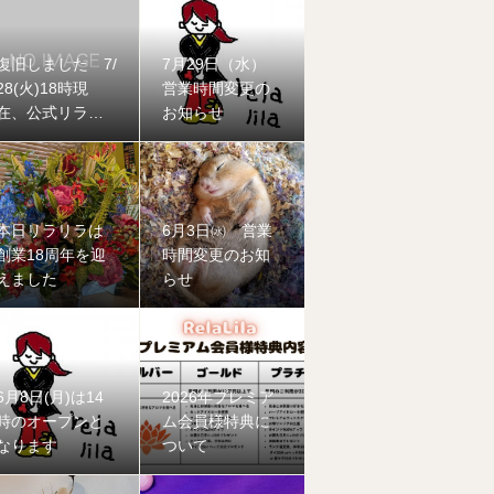
復旧しました 7/
7月29日（水）
28(火)18時現
営業時間変更の
在、公式リラリ
お知らせ
ラ公式LINEに不
具合が発生して
おります
本日リラリラは
6月3日㈬ 営業
創業18周年を迎
時間変更のお知
えました
らせ
6月8日(月)は14
2026年プレミア
時のオープンと
ム会員様特典に
なります
ついて