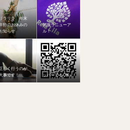
リラリラ 年末
年始のお休みの
制服リニューア
お知らせ
ル！
正しく行うのが
予約はホットペ
大事です！
ッパーでもOK～