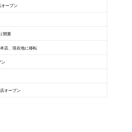
店オープン
り閉業
田本店、現在地に移転
プン
座店オープン