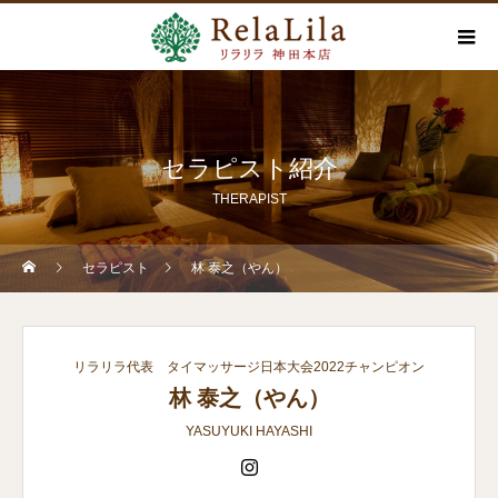
セラピスト紹介
THERAPIST
セラピスト
林 泰之（やん）
リラリラ代表 タイマッサージ日本大会2022チャンピオン
林 泰之（やん）
YASUYUKI HAYASHI