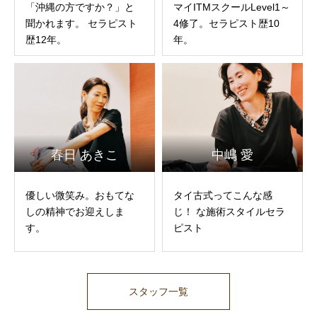
「沖縄の方ですか？」と
マイITMスクールLevel1～
聞かれます。 セラピスト
4修了。セラピスト歴10
歴12年。
年。
春日 あきこ
中嶋 愛
優しい微笑み。おもてな
タイ古式ってこんな感
しの精神でお迎えしま
じ！ な施術スタイルセラ
す。
ピスト
スタッフ一覧