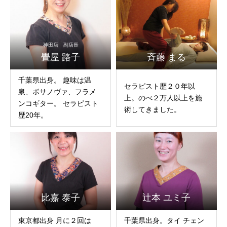
神田店 副店長
畳屋 路子
斉藤 まる
千葉県出身。 趣味は温
セラピスト歴２０年以
泉、ボサノヴァ、フラメ
上。のべ２万人以上を施
ンコギター。 セラピスト
術してきました。
歴20年。
比嘉 泰子
辻本 ユミ子
東京都出身 月に２回は
千葉県出身。タイ チェン