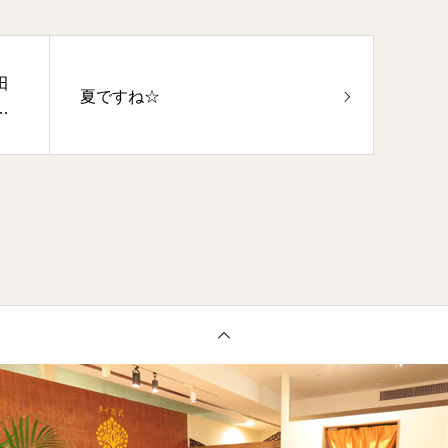
田
夏ですね☆
ド