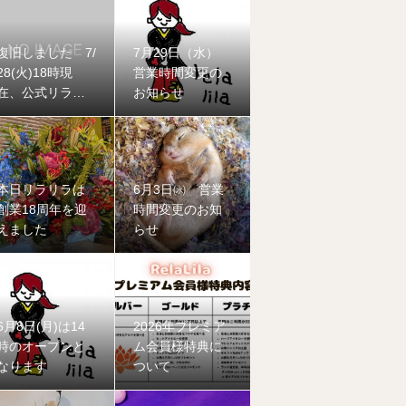
復旧しました 7/
7月29日（水）
28(火)18時現
営業時間変更の
在、公式リラリ
お知らせ
ラ公式LINEに不
具合が発生して
おります
本日リラリラは
6月3日㈬ 営業
創業18周年を迎
時間変更のお知
えました
らせ
6月8日(月)は14
2026年プレミア
時のオープンと
ム会員様特典に
なります
ついて