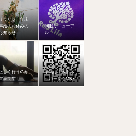
リラリラ 年末
年始のお休みの
制服リニューア
お知らせ
ル！
正しく行うのが
予約はホットペ
大事です！
ッパーでもOK～