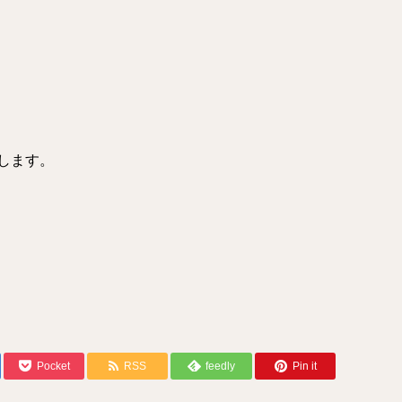
します。
Pocket
RSS
feedly
Pin it