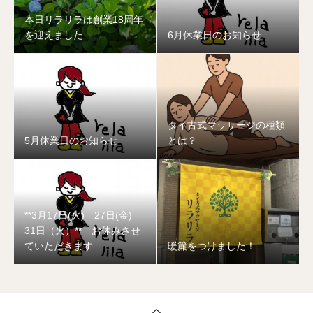
本日リラリラは創業18周年
を迎えました
6月休業日のお知らせ
タイ古式マッサージの種類
5月休業日のお知らせ
とは？
**3月17日(火) 27日(金)
31日（火）** お休みさせ
ていただきます
暖簾をつけました！