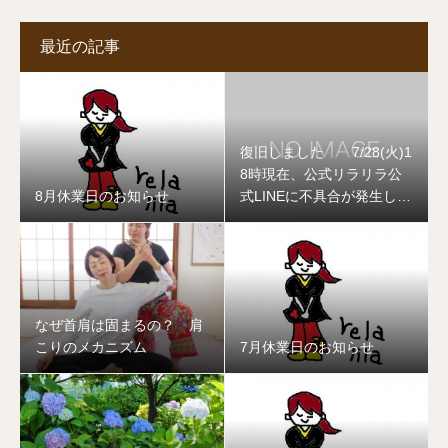
最近の記事
復旧しました 7/28(火)1
8時現在、公式リラリラ公
8月休業日のお知らせ
式LINEに不具合が発生して
おります
なぜ首肩は固まるの？ 肩
こりのメカニズム
7月休業日のお知らせ