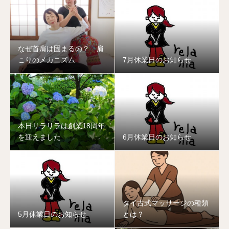
なぜ首肩は固まるの？ 肩
こりのメカニズム
7月休業日のお知らせ
本日リラリラは創業18周年
を迎えました
6月休業日のお知らせ
タイ古式マッサージの種類
5月休業日のお知らせ
とは？