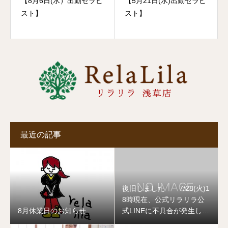
【8月6日(水）出勤セラピ
【5月21日(水)出勤セラピ
スト】
スト】
最近の記事
復旧しました 7/28(火)1
8時現在、公式リラリラ公
8月休業日のお知らせ
式LINEに不具合が発生して
おります