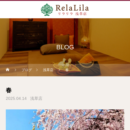
BLOG
ブログ
浅草店
春
春
2025.04.14
浅草店